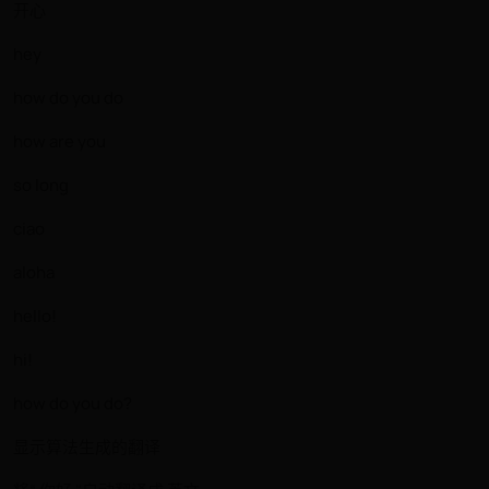
开心
hey
how do you do
how are you
so long
ciao
aloha
hello!
hi!
how do you do?
显示算法生成的翻译