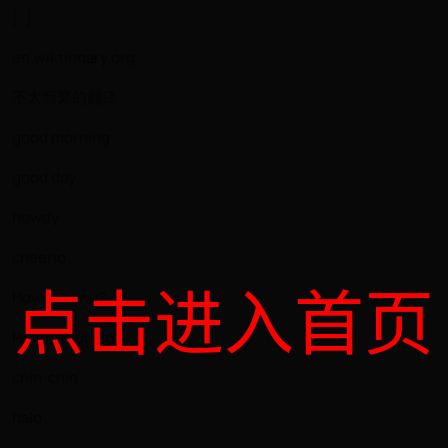
[..]
en.wiktionary.org
不太频繁的翻译
good morning
good day
howdy
cheerio
点击进入首页
How are you?
How do you do
chin-chin
halo