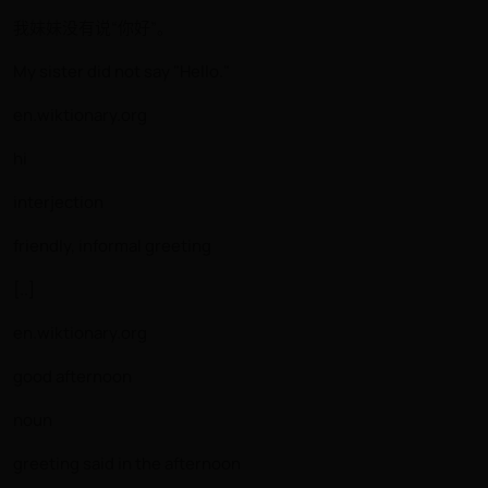
我妹妹没有说“你好”。
My sister did not say "Hello."
en.wiktionary.org
hi
interjection
friendly, informal greeting
[..]
en.wiktionary.org
good afternoon
noun
greeting said in the afternoon